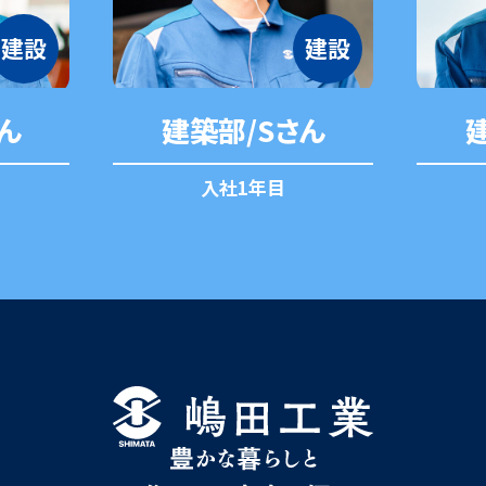
建設
建設
さん
建築部/Sさん
建
入社3年目