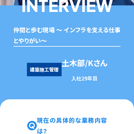
INTERVIEW
仲間と歩む現場 ～ インフラを支える仕事
とやりがい～
土木部/Kさん
建築施工管理
入社29年目
現在の具体的な業務内容
は？