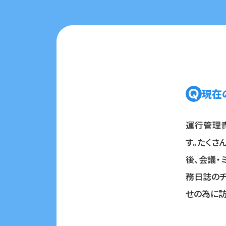
現在
運行管理
す。たくさ
後、会議・
務日誌のチ
せの為に訪