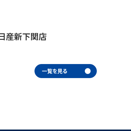
日産新下関店
一覧を見る