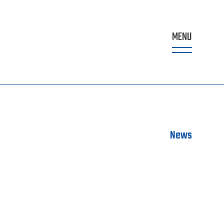
MENU
News