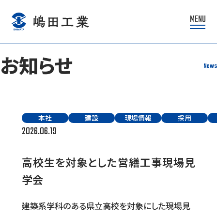
MENU
お知らせ
News
本
社
建
設
現場情報
採
用
2026.06.19
高校生を対象とした営繕工事現場見
学会
建築系学科のある県立高校を対象にした現場見