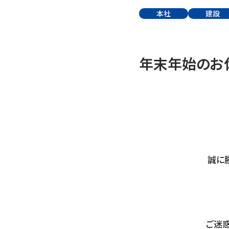
本
社
建
設
年末年始のお
誠に
ご迷